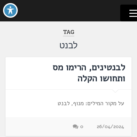
לשוניאדה
עברית. לשון. שפה
דלג
לתוכן
TAG
לבנט
לבנטינים, הרימו מס
ותחושו הקלה
על מקור המילים: מנוף, לבנט
0
26/04/2024