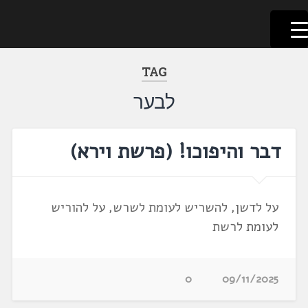
לשוניאדה
עברית. לשון. שפה
דלג
לתוכן
TAG
לבער
דבר והיפוכו! (פרשת וירא)
על לדשן, להשריש לעומת לשרש, על להוריש
לעומת לרשת
0
09/11/2025