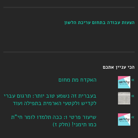
הצעות עבודה בתחום עריכת הלשון
הכי עניין אתכם
האקדח מת מחום
בעברית זה נשמע טוב יותר: תרגום עברי
לקדיש ולקטעי הארמית בתפילה ועוד
שיעור פרטי 1: ככה תלמדו לומר חי"ת
כמו תימני! ‏(חלק ז‏)