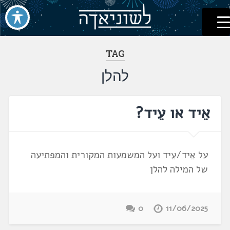
לשוניאדה
עברית. לשון. שפה
דלג
לתוכן
TAG
להלן
אֵיד או עֵיד?
על אֵיד/עֵיד ועל המשמעות המקורית והמפתיעה
של המילה להלן
0
11/06/2025