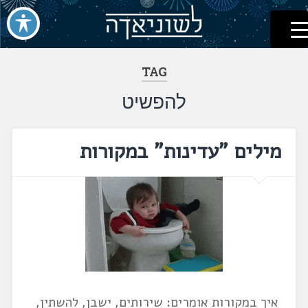
לשוניאדה
עברית. לשון. שפה
דלג
לתוכן
TAG
להפשיט
מילים "עדינות" במקורות
איך במקורות אומרים: שירותים, ישבן, להשתין,