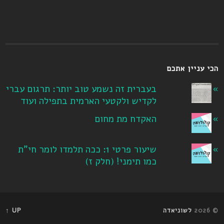
הכי עניין אתכם
בעברית זה נשמע טוב יותר: תרגום עברי
לקדיש ולקטעי הארמית בתפילה ועוד
האקדח מת מחום
שיעור פרטי 1: ככה תלמדו לומר חי"ת
כמו תימני! ‏(חלק ז‏)
© 2026
לשוניאדה
UP ↑