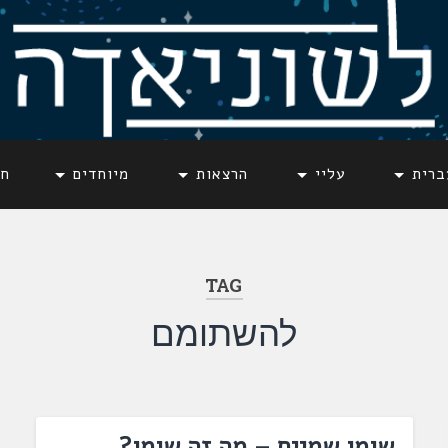
ברית
עליי
הרצאות
מיוחדים
חד
TAG
להשתומם
שומו שמיים – מה זה שומו?