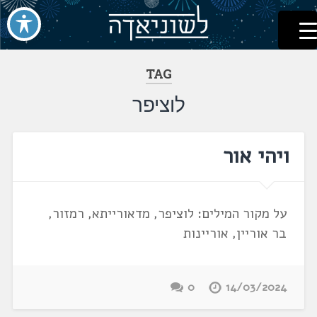
לשוניאדה
עברית. לשון. שפה
דלג
לתוכן
TAG
לוציפר
ויהי אור
על מקור המילים: לוציפר, מדאורייתא, רמזור,
בר אוריין, אוריינות
0
14/03/2024