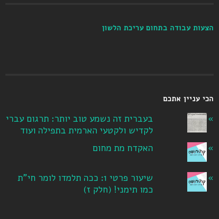
הצעות עבודה בתחום עריכת הלשון
הכי עניין אתכם
בעברית זה נשמע טוב יותר: תרגום עברי
לקדיש ולקטעי הארמית בתפילה ועוד
האקדח מת מחום
שיעור פרטי 1: ככה תלמדו לומר חי"ת
כמו תימני! ‏(חלק ז‏)