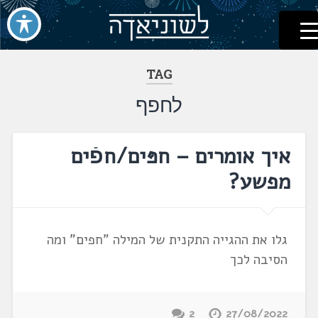
לשוניאדה
עברית. לשון. שפה
דלג
לתוכן
TAG
לחפף
איך אומרים – חפּים/חפֿים
מפשע?
גלו את ההגייה התקנית של המילה "חפים" ומה
הסיבה לכך
2
27/08/2022