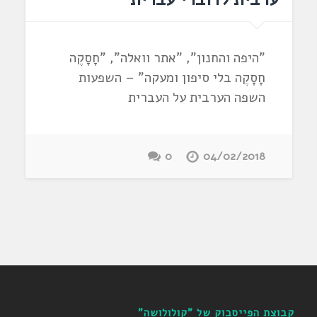
"היפה והחנון", "אתר וואלה", "חָסָקֶה
חָסָקֶה בלי סיפון ומעקה" – השפעות
השפה הערבית על העברית
0
04/02/2018
קבוצת הפייסבוק של "קולולושה"