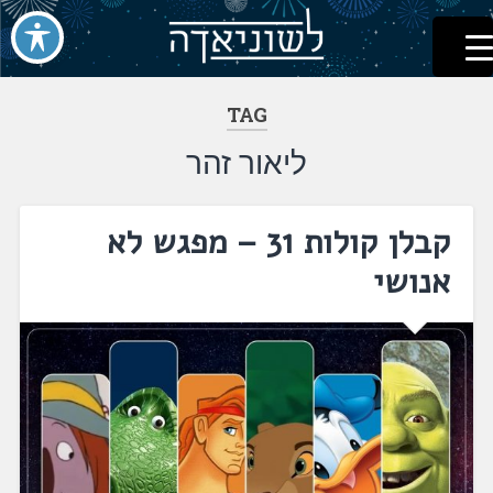
לשוניאדה
עברית. לשון. שפה
דלג
לתוכן
TAG
ליאור זהר
קבלן קולות 31 – מפגש לא
אנושי