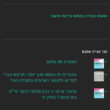
הצעות עבודה בתחום עריכת הלשון
הכי עניין אתכם
האקדח מת מחום
בעברית זה נשמע טוב יותר: תרגום עברי
לקדיש ולקטעי הארמית בתפילה ועוד
שיעור פרטי 1: ככה תלמדו לומר חי"ת
כמו תימני! ‏(חלק ז‏)