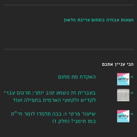
הצעות עבודה בתחום עריכת הלשון
הכי עניין אתכם
האקדח מת מחום
בעברית זה נשמע טוב יותר: תרגום עברי
לקדיש ולקטעי הארמית בתפילה ועוד
שיעור פרטי 1: ככה תלמדו לומר חי"ת
כמו תימני! ‏(חלק ז‏)