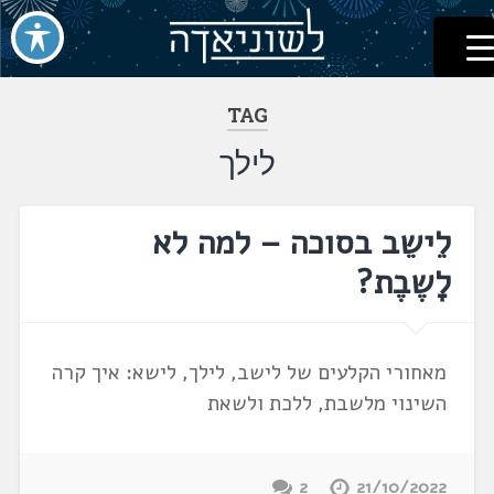
לשוניאדה
עברית. לשון. שפה
דלג
לתוכן
TAG
לילך
לֵישֵב בסוכה – למה לא
לָשֶבֶת?
מאחורי הקלעים של לישב, לילך, לישא: איך קרה
השינוי מלשבת, ללכת ולשאת
2
21/10/2022