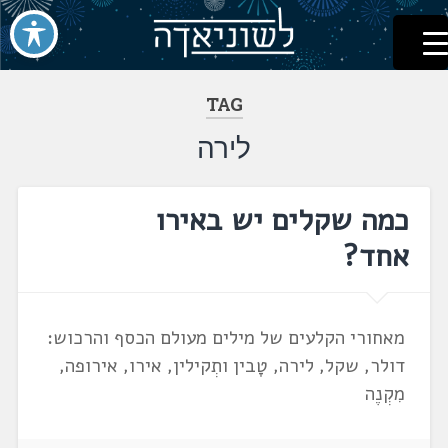
לשוניאדה
עברית. לשון. שפה
דלג
לתוכן
TAG
לירה
כמה שקלים יש באירו
אחד?
מאחורי הקלעים של מילים מעולם הכסף והרכוש:
דולר, שקל, לירה, טָבין ותְקילין, אירו, אירופה,
מִקְנֶה