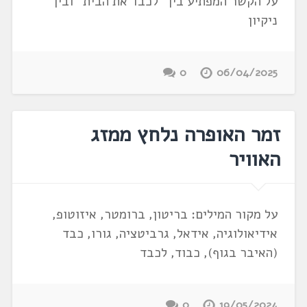
על הקשר המפתיע בין "לכבד את הבית" ובין
ניקיון
0
06/04/2025
זמר האופרה נלחץ ממזג
האוויר
על מקור המילים: בריטון, ברומטר, איזוטופ,
אידיאולוגיה, אידאל, גרביטציה, גורו, כבד
(האיבר בגוף), כבוד, לכבד
0
19/05/2024