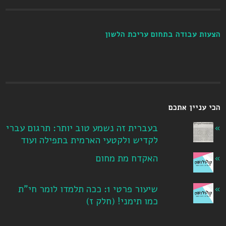
הצעות עבודה בתחום עריכת הלשון
הכי עניין אתכם
בעברית זה נשמע טוב יותר: תרגום עברי
לקדיש ולקטעי הארמית בתפילה ועוד
האקדח מת מחום
שיעור פרטי 1: ככה תלמדו לומר חי"ת
כמו תימני! ‏(חלק ז‏)