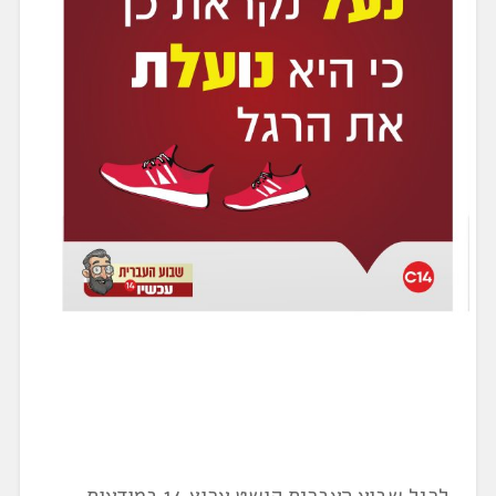
לרגל שבוע העברית קוּשט ערוץ 14 במודעות