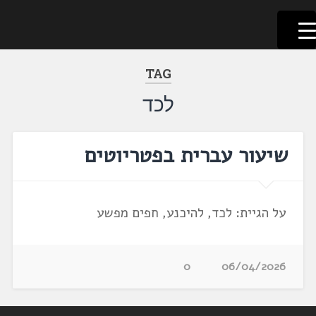
לשוניאדה
עברית. לשון. שפה
דלג
לתוכן
TAG
לכד
שיעור עברית בפטריוטים
על הגיית: לכד, להיכנע, חפים מפשע
0
06/04/2026