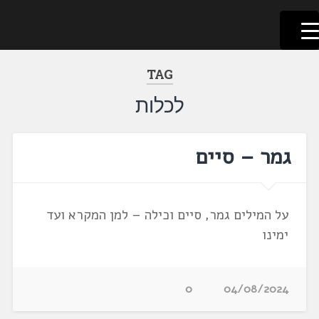
לשוניאדה
עברית. לשון. שפה
דלג
לתוכן
TAG
לכלות
גמר – סיים
על המילים גמר, סיים וכילה – למן המקרא ועד
ימינו
0
04/08/2024