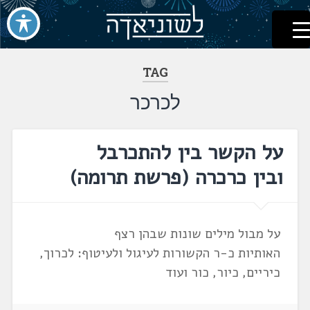
לשוניאדה
עברית. לשון. שפה
דלג
לתוכן
TAG
לכרכר
על הקשר בין להתכרבל
ובין כרכרה ‏(פרשת תרומה‏)
על מבול מילים שונות שבהן רצף
האותיות כ-ר הקשורות לעיגול ולעיטוף: לכרוך,
כיריים, כיור, כור ועוד