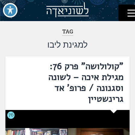
לשוניאדה
עברית. לשון. שפה
דלג
לתוכן
TAG
למגינת ליבו
"קולולושה" פרק 76:
מגילת איכה – לשונה
וסגנונה / פרופ' אד
גרינשטיין