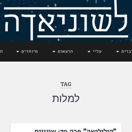
ברית
עליי
הרצאות
מיוחדים
חד
TAG
למלות
"קולולושה" פרק 79: שינויים