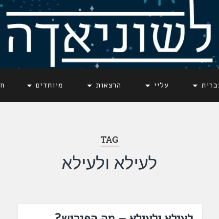
ברית
עליי
הרצאות
מיוחדים
חד
TAG
לעילא ולעילא
לעילא ולעילא – מה הפירוש?