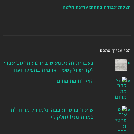
הצעות עבודה בתחום עריכת הלשון
הכי עניין אתכם
בעברית זה נשמע טוב יותר: תרגום עברי
לקדיש ולקטעי הארמית בתפילה ועוד
האקדח מת מחום
שיעור פרטי 1: ככה תלמדו לומר חי"ת
כמו תימני! ‏(חלק ז‏)