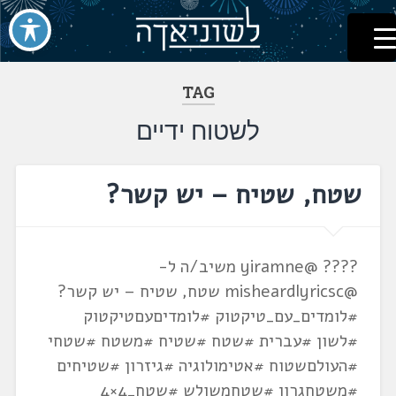
לשוניאדה
עברית. לשון. שפה
דלג
לתוכן
TAG
לשטוח ידיים
שטח, שטיח – יש קשר?
???? @yiramne משיב/ה ל-
@misheardlyricsc שטח, שטיח – יש קשר?
#לומדים_עם_טיקטוק #לומדיםעםטיקטוק
#לשון #עברית #שטח #שטיח #משטח #שטחי
#העולםשטוח #אטימולוגיה #גיזרון #שטיחים
#משטחגרון #שטחמשולש #שטח_4×4