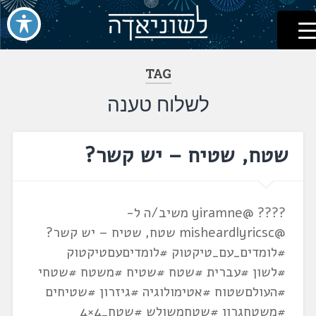
לשוניאדה
עברית. לשון. שפה
דלג
לתוכן
TAG
לשלוח טענה
שטח, שטיח – יש קשר?
???? @yiramne משיב/ה ל-
@misheardlyricsc שטח, שטיח – יש קשר?
#לומדים_עם_טיקטוק #לומדיםעםטיקטוק
#לשון #עברית #שטח #שטיח #משטח #שטחי
#העולםשטוח #אטימולוגיה #גיזרון #שטיחים
#משטחגרון #שטחמשולש #שטח_4×4