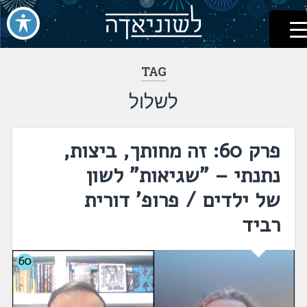
לשוניאדה
עברית. לשון. שפה
דלג
לתוכן
TAG
לשלול
פרק 60: זה מחותך, ביצות,
נתנתי – "שגיאות" לשון
של ילדים / פרופ' דורית
רביד