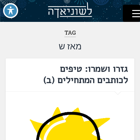
לשוניאדה
עברית. לשון. שפה
דלג
לתוכן
TAG
מאז ש
גזרו ושמרו: טיפים
לכותבים המתחילים (ב)