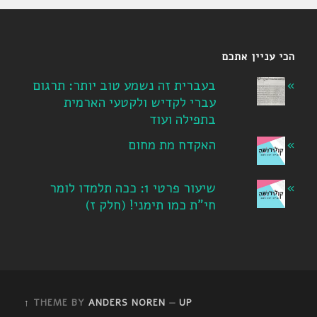
הכי עניין אתכם
בעברית זה נשמע טוב יותר: תרגום
עברי לקדיש ולקטעי הארמית
בתפילה ועוד
האקדח מת מחום
שיעור פרטי 1: ככה תלמדו לומר
חי"ת כמו תימני! ‏(חלק ז‏)
THEME BY
ANDERS NOREN
—
UP ↑