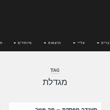
ברית
עליי
הרצאות
מיוחדים
חד
TAG
מגדלת
סעודה מפסֶקֶת – מה פשר