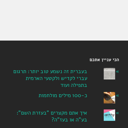
הכי עניין אתכם
בעברית זה נשמע טוב יותר: תרגום
עברי לקדיש ולקטעי הארמית
בתפילה ועוד
כ-100 מילים מולחמות
איך אתם מקצרים "בעזרת השם":
בע"ה או בעז"ה?