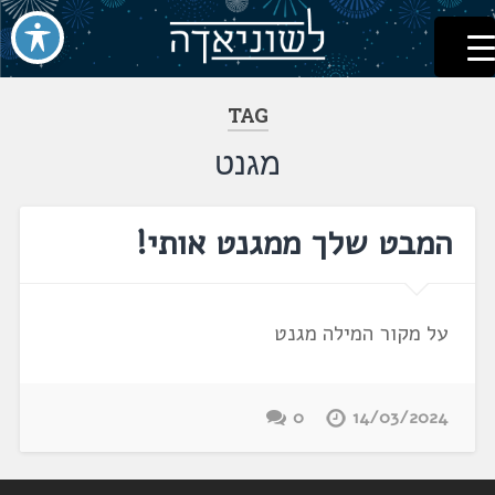
לשוניאדה
עברית. לשון. שפה
דלג
לתוכן
TAG
מגנט
המבט שלך ממגנט אותי!
על מקור המילה מגנט
0
14/03/2024