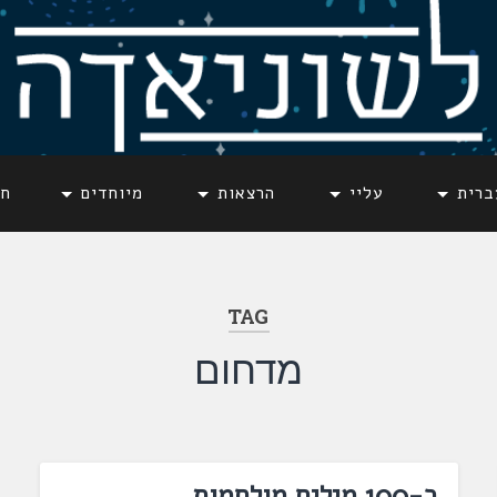
ברית
עליי
הרצאות
מיוחדים
חד
TAG
מדחום
כ-100 מילים מולחמות