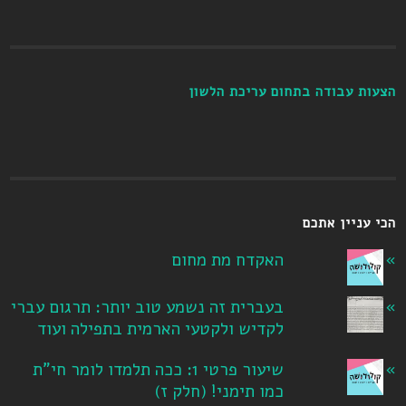
הצעות עבודה בתחום עריכת הלשון
הכי עניין אתכם
האקדח מת מחום
בעברית זה נשמע טוב יותר: תרגום עברי
לקדיש ולקטעי הארמית בתפילה ועוד
שיעור פרטי 1: ככה תלמדו לומר חי"ת
כמו תימני! ‏(חלק ז‏)