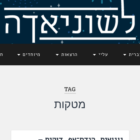
ברית
עליי
הרצאות
מיוחדים
חד
TAG
מטקות
גוגואים, הנדס־אפ, דוּקים –