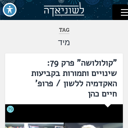
לשוניאדה
עברית. לשון. שפה
דלג
לתוכן
TAG
מיד
"קולולושה" פרק 79:
שינויים ותמורות בקביעות
האקדמיה ללשון / פרופ'
חיים כהן