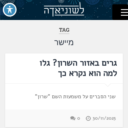
לשוניאדה
עברית. לשון. שפה
דלג
לתוכן
TAG
מיישר
גרים באזור השרון? גלו
למה הוא נקרא כך
שני הסברים על משמעות השם "שרון"
0
30/11/2025