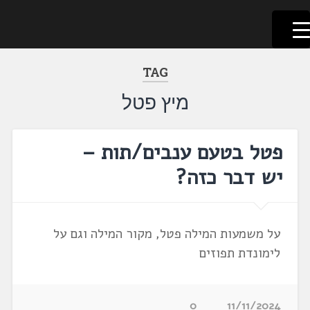
לשוניאדה
עברית. לשון. שפה
דלג
לתוכן
TAG
מיץ פטל
פטל בטעם ענבים/תות –
יש דבר כזה?
על משמעות המילה פטל, מקור המילה וגם על
לימונדת תפוזים
0
11/11/2024