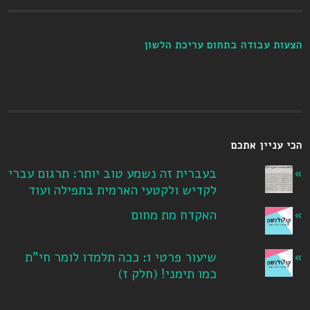
הצעות עבודה בתחום עריכת הלשון
הכי עניין אתכם
בעברית זה נשמע טוב יותר: תרגום עברי
לקדיש ולקטעי הארמית בתפילה ועוד
האקדח מת מחום
שיעור פרטי 1: ככה תלמדו לומר חי"ת
כמו תימני! ‏(חלק ז‏)