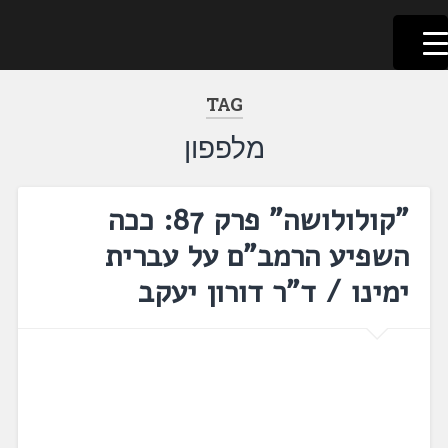
לשוניאדה
עברית. לשון. שפה
דלג
לתוכן
TAG
מלפפון
"קולולושה" פרק 87: ככה
השפיע הרמב"ם על עברית
ימינו / ד"ר דורון יעקב