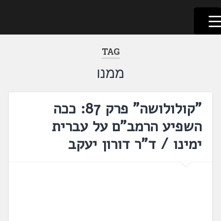
לשוניאדה
עברית. לשון. שפה
דלג
לתוכן
TAG
ממנו
"קולולושה" פרק 87: ככה
השפיע הרמב"ם על עברית
ימינו / ד"ר דורון יעקב