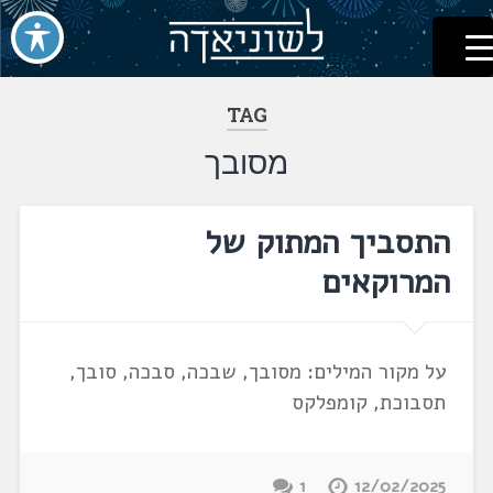
לשוניאדה
עברית. לשון. שפה
דלג
לתוכן
TAG
מסובך
התסביך המתוק של
המרוקאים
על מקור המילים: מסובך, שבכה, סבכה, סובך,
תסבוכת, קומפלקס
1
12/02/2025