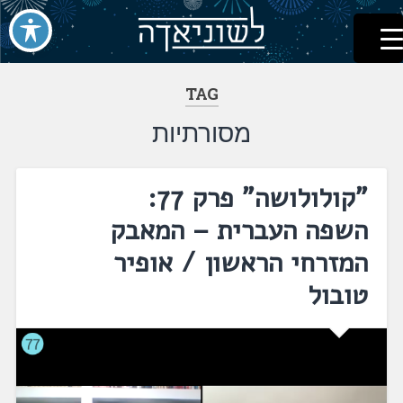
לשוניאדה
עברית. לשון. שפה
דלג
לתוכן
TAG
מסורתיות
"קולולושה" פרק 77:
השפה העברית – המאבק
המזרחי הראשון / אופיר
טובול