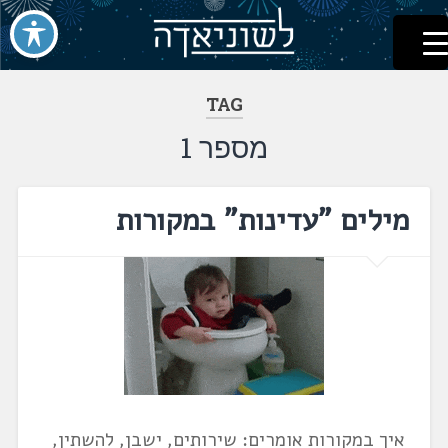
לשוניאדה
עברית. לשון. שפה
דלג
לתוכן
TAG
מספר 1
מילים "עדינות" במקורות
איך במקורות אומרים: שירותים, ישבן, להשתין,