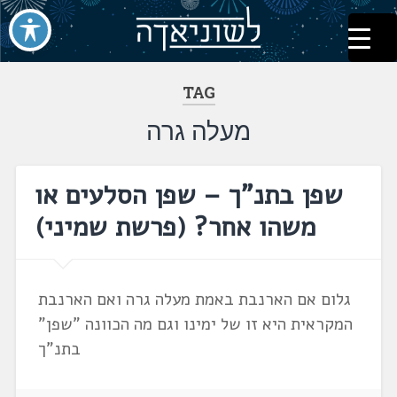
לשוניאדה
עברית. לשון. שפה
דלג
לתוכן
TAG
מעלה גרה
שפן בתנ"ך – שפן הסלעים או
משהו אחר? ‏(פרשת שמיני‏)
גלום אם הארנבת באמת מעלה גרה ואם הארנבת
המקראית היא זו של ימינו וגם מה הכוונה "שפן"
בתנ"ך