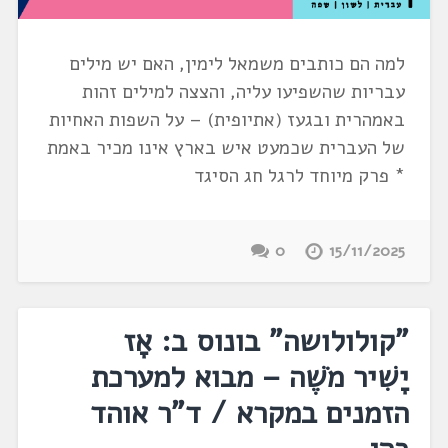
למה הם כותבים משמאל לימין, האם יש מילים
עבריות שהשפיעו עליה, והצצה למילים זהות
באמהרית ובגעז (אתיופית) – על השפות האחיות
של העברית שכמעט איש בארץ אינו מכיר באמת
* פרק מיוחד לרגל חג הסיגד
0
15/11/2025
"קולולושה" בונוס ב: אָז
יָשִׁיר מֹשֶׁה – מבוא למערכת
הזמנים במקרא / ד"ר אוהד