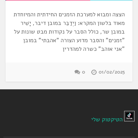
הצצה ומבוא למערכת הזמנים החידתית והמיוחדת
מאוד בלשון המקרא: וַיְדַבֵּר במובן דיבר, יָשִׁיר
במובן שר, כולל הסבר על נקודות מבט שונות על
"זמנים" והסבר מדוע הצורה "אהבתי" במובן
"אני אוהב" כשרה למהדרין
0
01/02/2025
הטיקטוק שלי