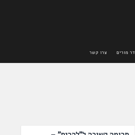
ר מורים
צרו קשר
תרומה קשורה ל"להרים" –