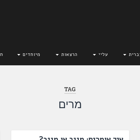
ברית
עליי
הרצאות
מיוחדים
חד
TAG
מרים
איך אומרים: מֵגיב או מָגיב?