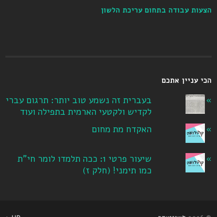
הצעות עבודה בתחום עריכת הלשון
הכי עניין אתכם
בעברית זה נשמע טוב יותר: תרגום עברי
לקדיש ולקטעי הארמית בתפילה ועוד
האקדח מת מחום
שיעור פרטי 1: ככה תלמדו לומר חי"ת
כמו תימני! ‏(חלק ז‏)