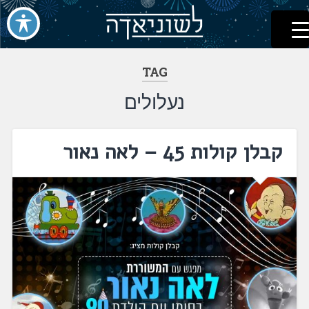
לשוניאדה
עברית. לשון. שפה
דלג
לתוכן
TAG
נעלולים
קבלן קולות 45 – לאה נאור