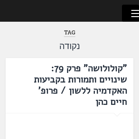
לשוניאדה
עברית. לשון. שפה
דלג
לתוכן
TAG
נקודה
"קולולושה" פרק 79:
שינויים ותמורות בקביעות
האקדמיה ללשון / פרופ'
חיים כהן