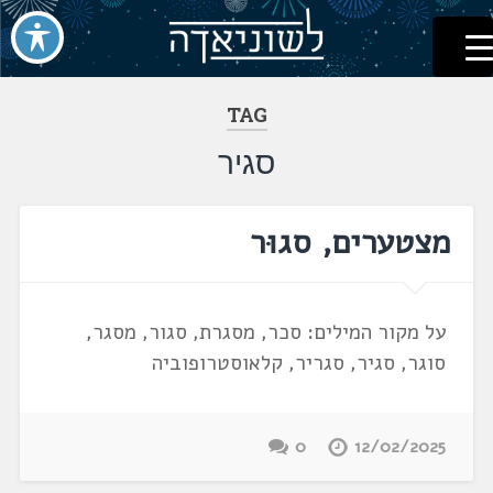
לשוניאדה
עברית. לשון. שפה
דלג
לתוכן
TAG
סגיר
מצטערים, סגוּר
על מקור המילים: סכר, מסגרת, סגור, מסגר,
סוגר, סגיר, סגריר, קלאוסטרופוביה
0
12/02/2025