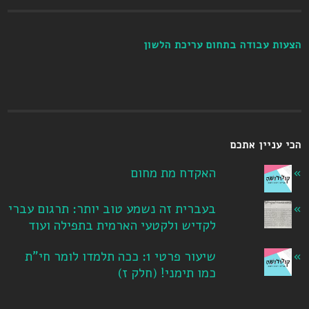
הצעות עבודה בתחום עריכת הלשון
הכי עניין אתכם
האקדח מת מחום
בעברית זה נשמע טוב יותר: תרגום עברי
לקדיש ולקטעי הארמית בתפילה ועוד
שיעור פרטי 1: ככה תלמדו לומר חי"ת
כמו תימני! ‏(חלק ז‏)